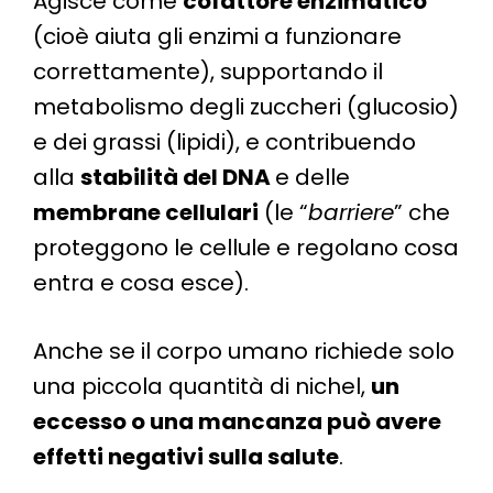
Agisce come
cofattore enzimatico
(cioè aiuta gli enzimi a funzionare
correttamente), supportando il
metabolismo degli zuccheri (glucosio)
e dei grassi (lipidi), e contribuendo
alla
stabilità del DNA
e delle
membrane cellulari
(le “
barriere
” che
proteggono le cellule e regolano cosa
entra e cosa esce).
Anche se il corpo umano richiede solo
una piccola quantità di nichel,
un
eccesso o una mancanza può avere
effetti negativi sulla salute
.