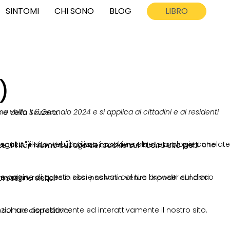
SINTOMI
CHI SONO
BLOG
LIBRO
)
ello Spazio Economico Europeo e della Svizzera.
I cookie vengono anche inseriti da terze parti che abbiamo ingaggiato. Nel documento sottostante ti informiamo sull'uso dei cookie sul nostro sito web.
ri server oppure ai server di terze parti durante la prossima visita.
 eseguito sui nostri server o sul tuo dispositivo.